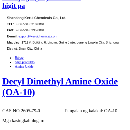
higit pa
Shandong Kerui Chemicals Co., Ltd.
TEL:
+ 86-531-8318 0881
FAX:
+ 86-531-8235 0881
E-mail:
export@keruichemical.com
Idagdag:
1711 #, Building 6, Lingyu, Guihe Jinjie, Luneng Lingxiu City, Shizhong
District, Jinan City, China
Bahay
Mga produkto
Amine Oxide
Decyl Dimethyl Amine Oxide
(OA-10)
CAS NO.2605-79-0
Pangalan ng kalakal: OA-10
Mga kasingkahulugan: