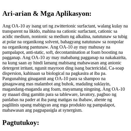
Ari-arian
& Mga Aplikasyon
:
Ang OA-10 ay isang uri ng zwitterionic surfactant, walang kulay na
transparent na likido, mahina na cationic surfactant, cationic sa
acidic medium, nonionic sa medium ng alkalina, natutunaw sa tubig
at polar na organikong solvent, bahagyang natutunaw sa nonpolar
na organikong pantunaw. Ang OA-10 ay may mahusay na
pampalapot, anti-static, soft, decontamination at foam boosting na
pagganap. Ang OA-10 ay may mababang pagganap na nakakairita,
na kung saan ay hindi lamang mabisang mabawasan ang anionic
detergent irritant, ngunit mayroon ding isang bactericidal, Ca-soap
dispersion, kahinaan sa biological na pagkasira at iba pa.
Pangunahing ginagamit ang OA-10 para sa shampoo na
ginagawang mas malambot ang buhok, madaling suklayin,
magandang-maganda ang foam, mayamang ningning. Ang OA-10
ay maaari ding gamitin para sa tableware, lavatory, pagbuo ng
panlabas na pader at iba pang matigas na ibabaw, ahente ng
paglilinis upang mabigyan ang mga produkto ng pampalapot,
mabawasan ang pagpapasigla at synergism.
Pagtutukoy: