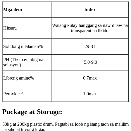
Mga item
Index
Walang kulay hanggang sa ilaw dilaw na
Hitsura
transparent na likido
Solidong nilalaman%
29-31
PH (1% may tubig na
5.0-9.0
solusyon)
Libreng amine%
0.7max
Peroxide%
1.0max
Package at Storage:
50kg at 200kg plastic drum. Pagtabi sa loob ng isang taon sa malilim
na silid at tuyong lugar.