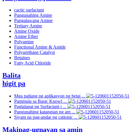
cactic surfactant
Pangunahing Amine
Pangalawang Amine
Tertiary Amine
Amine Oxide
Amine Ether
Polyamine
Functional Amine & Amide
Polyurethane Catalyst
Betaines
Fatty Acid Chloride
Balita
higit pa
Mga patlang ng aplikasyon ng betai ...
Panimula sa Basic Knowl ...
Paglalapat ng Surfactant i ...
Pangunahing katangian ng am ...
Siyam na pag-andar ng cationic ...
Makipag-ugnayan sa amin