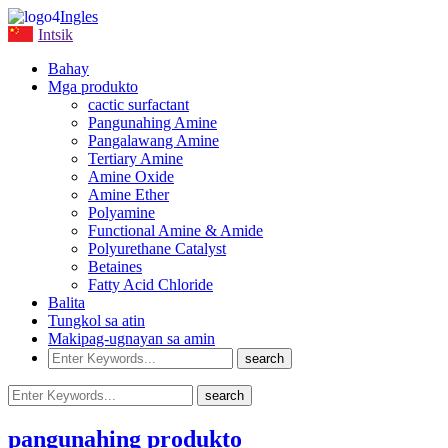
Ingles
Intsik
Bahay
Mga produkto
cactic surfactant
Pangunahing Amine
Pangalawang Amine
Tertiary Amine
Amine Oxide
Amine Ether
Polyamine
Functional Amine & Amide
Polyurethane Catalyst
Betaines
Fatty Acid Chloride
Balita
Tungkol sa atin
Makipag-ugnayan sa amin
pangunahing produkto