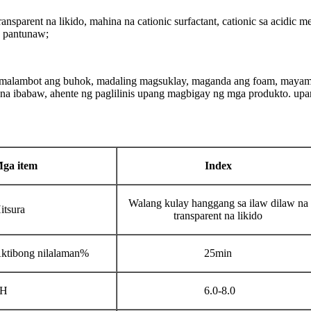
ansparent na likido, mahina na cationic surfactant, cationic sa acidic 
g pantunaw;
malambot ang buhok, madaling magsuklay, maganda ang foam, mayama
as na ibabaw, ahente ng paglilinis upang magbigay ng mga produkto. up
ga item
Index
Walang kulay hanggang sa ilaw dilaw na
itsura
transparent na likido
ktibong nilalaman%
25min
PH
6.0-8.0