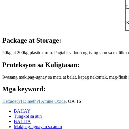
L
K
Package at Storage:
50kg at 200kg plastic drum. Pagtabi sa loob ng isang taon sa malilim n
Proteksyon sa Kaligtasan:
Iwasang makipag-ugnay sa mata at balat, kapag nakontak, mag-flush 
Mga keyword:
Hexadecyl Dimethyl Amine Oxide
, OA-16
BAHAY
Tungkol sa atin
BALITA
Makipag-ugnayan sa amin