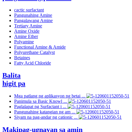
cactic surfactant
Pangunahing Amine
Pangalawang Amine
Tertiary Amine
Amine Oxide
Amine Ether
Polyamine
Functional Amine & Amide
Polyurethane Catalyst
Betaines
Fatty Acid Chloride
Balita
higit pa
Mga patlang ng aplikasyon ng betai ...
Panimula sa Basic Knowl ...
Paglalapat ng Surfactant i ...
Pangunahing katangian ng am ...
Siyam na pag-andar ng cationic ...
Makipag-ugnayan sa amin