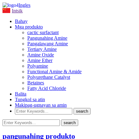
Ingles
Intsik
Bahay
Mga produkto
cactic surfactant
Pangunahing Amine
Pangalawang Amine
Tertiary Amine
Amine Oxide
Amine Ether
Polyamine
Functional Amine & Amide
Polyurethane Catalyst
Betaines
Fatty Acid Chloride
Balita
Tungkol sa atin
Makipag-ugnayan sa amin
pangunahing produkto