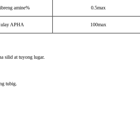
ibreng amine%
0.5max
ulay APHA
100max
a silid at tuyong lugar.
ng tubig.