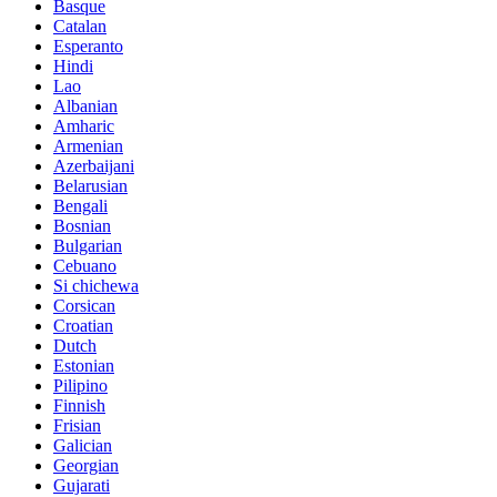
Basque
Catalan
Esperanto
Hindi
Lao
Albanian
Amharic
Armenian
Azerbaijani
Belarusian
Bengali
Bosnian
Bulgarian
Cebuano
Si chichewa
Corsican
Croatian
Dutch
Estonian
Pilipino
Finnish
Frisian
Galician
Georgian
Gujarati