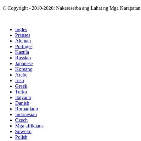
© Copyright - 2010-2020: Nakareserba ang Lahat ng Mga Karapatan
Ingles
Pranses
Aleman
Portuges
Kastila
Russian
Japanese
Koreano
Arabe
Irish
Greek
Turko
Italyano
Danish
Romaniano
Indonesian
Czech
Mga afrikaans
Suweko
Polish