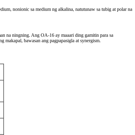
medium, nonionic sa medium ng alkalina, natutunaw sa tubig at polar na
n na ningning. Ang OA-16 ay maaari ding gamitin para sa
ang makapal, bawasan ang pagpapasigla at synergism.