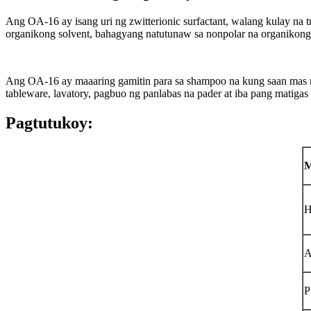
Ang OA-16 ay isang uri ng zwitterionic surfactant, walang kulay na tr
organikong solvent, bahagyang natutunaw sa nonpolar na organikon
Ang OA-16 ay maaaring gamitin para sa shampoo na kung saan mas 
tableware, lavatory, pagbuo ng panlabas na pader at iba pang matig
Pagtutukoy:
M
H
A