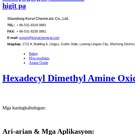
higit pa
Shandong Kerui Chemicals Co., Ltd.
TEL:
+ 86-531-8318 0881
FAX:
+ 86-531-8235 0881
E-mail:
export@keruichemical.com
Idagdag:
1711 #, Building 6, Lingyu, Guihe Jinjie, Luneng Lingxiu City, Shizhong District
Bahay
Mga produkto
Amine Oxide
Hexadecyl Dimethyl Amine Oxi
Mga kasingkahulugan:
Ari-arian
& Mga Aplikasyon
: