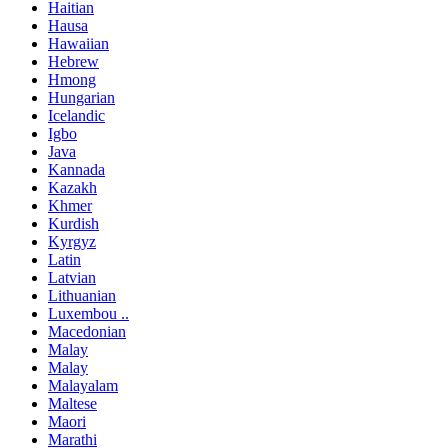
Haitian
Hausa
Hawaiian
Hebrew
Hmong
Hungarian
Icelandic
Igbo
Java
Kannada
Kazakh
Khmer
Kurdish
Kyrgyz
Latin
Latvian
Lithuanian
Luxembou ..
Macedonian
Malay
Malay
Malayalam
Maltese
Maori
Marathi