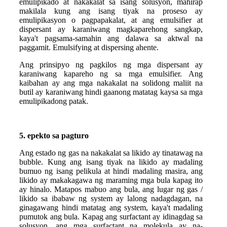
emulipikado at nakakalat sa isang solusyon, mahirap
makilala kung ang isang tiyak na proseso ay
emulipikasyon o pagpapakalat, at ang emulsifier at
dispersant ay karaniwang magkaparehong sangkap,
kaya't pagsama-samahin ang dalawa sa aktwal na
paggamit. Emulsifying at dispersing ahente.
Ang prinsipyo ng pagkilos ng mga dispersant ay
karaniwang kapareho ng sa mga emulsifier. Ang
kaibahan ay ang mga nakakalat na solidong maliit na
butil ay karaniwang hindi gaanong matatag kaysa sa mga
emulipikadong patak.
5. epekto sa pagturo
Ang estado ng gas na nakakalat sa likido ay tinatawag na
bubble. Kung ang isang tiyak na likido ay madaling
bumuo ng isang pelikula at hindi madaling masira, ang
likido ay makakagawa ng maraming mga bula kapag ito
ay hinalo. Matapos mabuo ang bula, ang lugar ng gas /
likido sa ibabaw ng system ay lalong nadagdagan, na
ginagawang hindi matatag ang system, kaya't madaling
pumutok ang bula. Kapag ang surfactant ay idinagdag sa
solusyon, ang mga surfactant na molekula ay na-