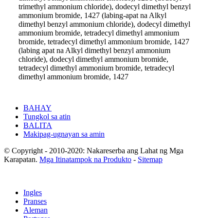
trimethyl ammonium chloride), dodecyl dimethyl benzyl
ammonium bromide, 1427 (labing-apat na Alkyl
dimethyl benzyl ammonium chloride), dodecyl dimethyl
ammonium bromide, tetradecyl dimethyl ammonium
bromide, tetradecyl dimethyl ammonium bromide, 1427
(labing apat na Alkyl dimethyl benzyl ammonium
chloride), dodecyl dimethyl ammonium bromide,
tetradecyl dimethyl ammonium bromide, tetradecyl
dimethyl ammonium bromide, 1427
BAHAY
Tungkol sa atin
BALITA
Makipag-ugnayan sa amin
© Copyright - 2010-2020: Nakareserba ang Lahat ng Mga
Karapatan.
Mga Itinatampok na Produkto
-
Sitemap
Ingles
Pranses
Aleman