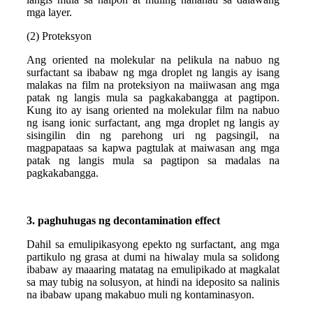
mga layer.
(2) Proteksyon
Ang oriented na molekular na pelikula na nabuo ng
surfactant sa ibabaw ng mga droplet ng langis ay isang
malakas na film na proteksiyon na maiiwasan ang mga
patak ng langis mula sa pagkakabangga at pagtipon.
Kung ito ay isang oriented na molekular film na nabuo
ng isang ionic surfactant, ang mga droplet ng langis ay
sisingilin din ng parehong uri ng pagsingil, na
magpapataas sa kapwa pagtulak at maiwasan ang mga
patak ng langis mula sa pagtipon sa madalas na
pagkakabangga.
3. paghuhugas ng decontamination effect
Dahil sa emulipikasyong epekto ng surfactant, ang mga
partikulo ng grasa at dumi na hiwalay mula sa solidong
ibabaw ay maaaring matatag na emulipikado at magkalat
sa may tubig na solusyon, at hindi na ideposito sa nalinis
na ibabaw upang makabuo muli ng kontaminasyon.