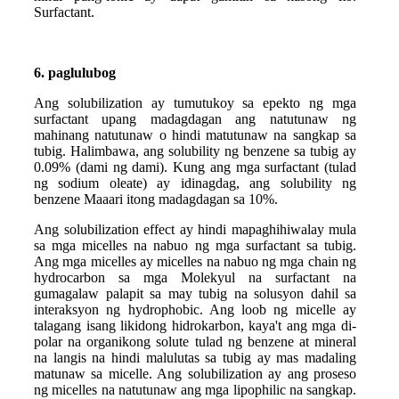
Surfactant.
6. paglulubog
Ang solubilization ay tumutukoy sa epekto ng mga
surfactant upang madagdagan ang natutunaw ng
mahinang natutunaw o hindi matutunaw na sangkap sa
tubig. Halimbawa, ang solubility ng benzene sa tubig ay
0.09% (dami ng dami). Kung ang mga surfactant (tulad
ng sodium oleate) ay idinagdag, ang solubility ng
benzene Maaari itong madagdagan sa 10%.
Ang solubilization effect ay hindi mapaghihiwalay mula
sa mga micelles na nabuo ng mga surfactant sa tubig.
Ang mga micelles ay micelles na nabuo ng mga chain ng
hydrocarbon sa mga Molekyul na surfactant na
gumagalaw palapit sa may tubig na solusyon dahil sa
interaksyon ng hydrophobic. Ang loob ng micelle ay
talagang isang likidong hidrokarbon, kaya't ang mga di-
polar na organikong solute tulad ng benzene at mineral
na langis na hindi malulutas sa tubig ay mas madaling
matunaw sa micelle. Ang solubilization ay ang proseso
ng micelles na natutunaw ang mga lipophilic na sangkap.