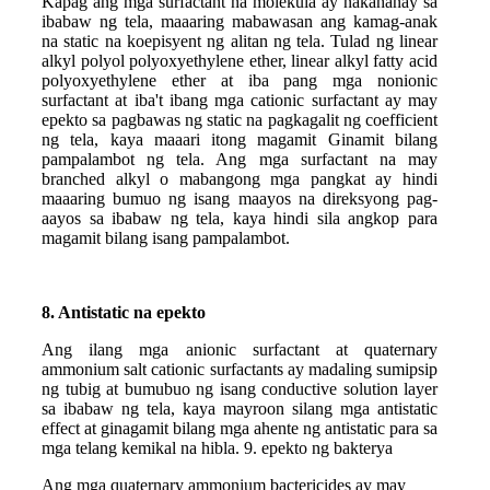
Kapag ang mga surfactant na molekula ay nakahanay sa
ibabaw ng tela, maaaring mabawasan ang kamag-anak
na static na koepisyent ng alitan ng tela. Tulad ng linear
alkyl polyol polyoxyethylene ether, linear alkyl fatty acid
polyoxyethylene ether at iba pang mga nonionic
surfactant at iba't ibang mga cationic surfactant ay may
epekto sa pagbawas ng static na pagkagalit ng coefficient
ng tela, kaya maaari itong magamit Ginamit bilang
pampalambot ng tela. Ang mga surfactant na may
branched alkyl o mabangong mga pangkat ay hindi
maaaring bumuo ng isang maayos na direksyong pag-
aayos sa ibabaw ng tela, kaya hindi sila angkop para
magamit bilang isang pampalambot.
8. Antistatic na epekto
Ang ilang mga anionic surfactant at quaternary
ammonium salt cationic surfactants ay madaling sumipsip
ng tubig at bumubuo ng isang conductive solution layer
sa ibabaw ng tela, kaya mayroon silang mga antistatic
effect at ginagamit bilang mga ahente ng antistatic para sa
mga telang kemikal na hibla. 9. epekto ng bakterya
Ang mga quaternary ammonium bactericides ay may