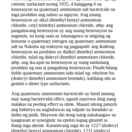
cationic surfactant noong 1935, 4 hanggang 6 na
henerasyon na quaternary ammonium salt bactericide na
mga produkto ang nabuo sa ngayon. Ang unang
henerasyon ay alkyl dimethyl benzyl ammonium
chloride, cetyl trimethyl ammonium chloride, atbp. ang
pangalawang henerasyon ay ang unang henerasyon na
nagmula, na kung saan ay isinasagawa sa singsing ng
benzene o quaternary nitrogen ng quaternary ammonium
salt na Nakuha ng reaksyon ng pagpapalit: ang ikatlong
henerasyon na produkto ay dialkyl dimethyl ammonium
chloride, tulad ng didecyl dimethyl ammonium chloride,
atbp. ang ika-apat na henerasyon ay isang tambalang
produkto ng una at pangatlong henerasyon; Pinalit bilang
doble quaternary ammonium salts tulad ng: ethylene bis
(dodecyl dimethyl ammonium bromide), kabilang sila sa
gemini o dimer type surfactants.
Ang quaternary ammonium bactericide ay hindi lamang
may isang bactericidal effect, ngunit mayroon ding isang
malakas na peeling effect sa slime. Maaari nitong patayin
ang bakterya na nagbabawas ng sulpate na lumalaki sa
ilalim ng putik. Mayroon din itong isang nakakaagaw na
kaagnasan at synergistic na epekto kapag ginamit sa
ibang mga ahente. Karaniwang mga ito ay 1227 (dodecyl
dimethyl benzyl ammonium chloride), 1231 (dodecyl