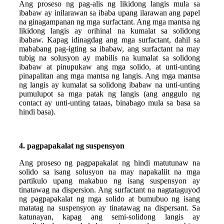
Ang proseso ng pag-alis ng likidong langis mula sa
ibabaw ay inilarawan sa ibaba upang ilarawan ang papel
na ginagampanan ng mga surfactant. Ang mga mantsa ng
likidong langis ay orihinal na kumalat sa solidong
ibabaw. Kapag idinagdag ang mga surfactant, dahil sa
mababang pag-igting sa ibabaw, ang surfactant na may
tubig na solusyon ay mabilis na kumalat sa solidong
ibabaw at pinupukaw ang mga solido, at unti-unting
pinapalitan ang mga mantsa ng langis. Ang mga mantsa
ng langis ay kumalat sa solidong ibabaw na unti-unting
pumulupot sa mga patak ng langis (ang anggulo ng
contact ay unti-unting tataas, binabago mula sa basa sa
hindi basa).
4. pagpapakalat ng suspensyon
Ang proseso ng pagpapakalat ng hindi matutunaw na
solido sa isang solusyon na may napakaliit na mga
partikulo upang makabuo ng isang suspensyon ay
tinatawag na dispersion. Ang surfactant na nagtataguyod
ng pagpapakalat ng mga solido at bumubuo ng isang
matatag na suspensyon ay tinatawag na dispersant. Sa
katunayan, kapag ang semi-solidong langis ay