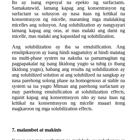
Ito ay isang espesyal na epekto ng surfactants.
Samakatuwid, lamang kapag ang konsentrasyon ng
surfactant sa solusyon ay nasa itaas ng kritikal na
konsentrasyon ng micelle, maraming mga malalaking
micelles ang solusyon. Ang solubilization ay nangyayari
lamang kapag ang oras, at mas malaki ang dami ng
micelle, mas malaki ang kapasidad ng solubilization.
Ang solubilization ay iba sa emulsification. Ang
emulipikasyon ay isang hindi nagpatuloy at hindi matatag
na multi-phase system na nakuha sa pamamagitan ng
pagpapakalat ng isang likidong yugto sa tubig (o ibang
likidong yugto), habang ang resulta ng solubilization ay
ang solubilized solution at ang solubilized na sangkap ay
nasa parehong solong phase na homogenous at stable na
system sa isa yugto Minsan ang parehong surfactant ay
may parehong emulsification at solubilization effects,
ngunit kapag ang konsentrasyon nito ay nasa itaas ng
kritikal na konsentrasyon ng micelle maaari itong
magkaroon ng mga solubilization effects.
7. malambot at makinis