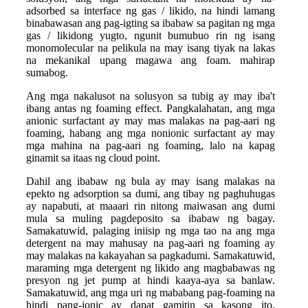
adsorbed sa interface ng gas / likido, na hindi lamang
binabawasan ang pag-igting sa ibabaw sa pagitan ng mga
gas / likidong yugto, ngunit bumubuo rin ng isang
monomolecular na pelikula na may isang tiyak na lakas
na mekanikal upang magawa ang foam. mahirap
sumabog.
Ang mga nakalusot na solusyon sa tubig ay may iba't
ibang antas ng foaming effect. Pangkalahatan, ang mga
anionic surfactant ay may mas malakas na pag-aari ng
foaming, habang ang mga nonionic surfactant ay may
mga mahina na pag-aari ng foaming, lalo na kapag
ginamit sa itaas ng cloud point.
Dahil ang ibabaw ng bula ay may isang malakas na
epekto ng adsorption sa dumi, ang tibay ng paghuhugas
ay napabuti, at maaari rin nitong maiwasan ang dumi
mula sa muling pagdeposito sa ibabaw ng bagay.
Samakatuwid, palaging iniisip ng mga tao na ang mga
detergent na may mahusay na pag-aari ng foaming ay
may malakas na kakayahan sa pagkadumi. Samakatuwid,
maraming mga detergent ng likido ang magbabawas ng
presyon ng jet pump at hindi kaaya-aya sa banlaw.
Samakatuwid, ang mga uri ng mababang pag-foaming na
hindi pang-ionic ay dapat gamitin sa kasong ito.