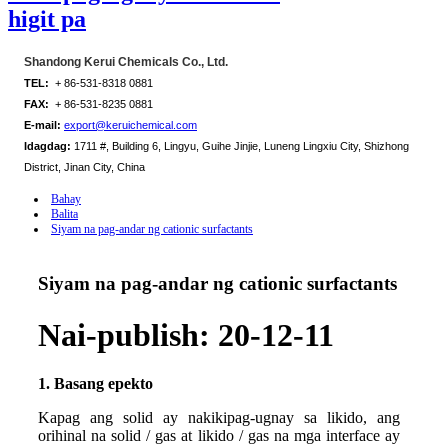
higit pa
Shandong Kerui Chemicals Co., Ltd.
TEL:
+ 86-531-8318 0881
FAX:
+ 86-531-8235 0881
E-mail:
export@keruichemical.com
Idagdag:
1711 #, Building 6, Lingyu, Guihe Jinjie, Luneng Lingxiu City, Shizhong
District, Jinan City, China
Bahay
Balita
Siyam na pag-andar ng cationic surfactants
Siyam na pag-andar ng cationic surfactants
Nai-publish: 20-12-11
1. Basang epekto
Kapag ang solid ay nakikipag-ugnay sa likido, ang
orihinal na solid / gas at likido / gas na mga interface ay