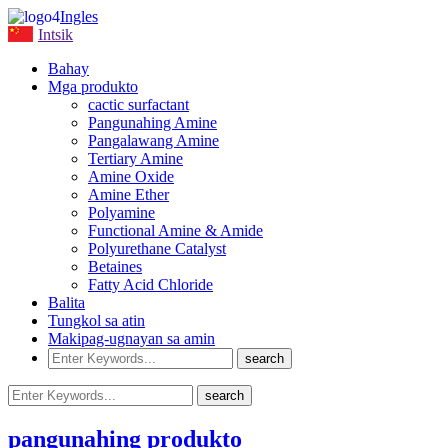
Ingles
Intsik
Bahay
Mga produkto
cactic surfactant
Pangunahing Amine
Pangalawang Amine
Tertiary Amine
Amine Oxide
Amine Ether
Polyamine
Functional Amine & Amide
Polyurethane Catalyst
Betaines
Fatty Acid Chloride
Balita
Tungkol sa atin
Makipag-ugnayan sa amin
pangunahing produkto