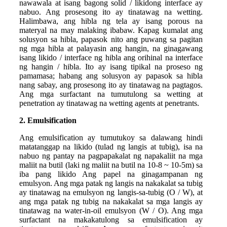
nawawala at isang bagong solid / likidong interface ay
nabuo. Ang prosesong ito ay tinatawag na wetting.
Halimbawa, ang hibla ng tela ay isang porous na
materyal na may malaking ibabaw. Kapag kumalat ang
solusyon sa hibla, papasok nito ang puwang sa pagitan
ng mga hibla at palayasin ang hangin, na ginagawang
isang likido / interface ng hibla ang orihinal na interface
ng hangin / hibla. Ito ay isang tipikal na proseso ng
pamamasa; habang ang solusyon ay papasok sa hibla
nang sabay, ang prosesong ito ay tinatawag na pagtagos.
Ang mga surfactant na tumutulong sa wetting at
penetration ay tinatawag na wetting agents at penetrants.
2. Emulsification
Ang emulsification ay tumutukoy sa dalawang hindi
matatanggap na likido (tulad ng langis at tubig), isa na
nabuo ng pantay na pagpapakalat ng napakaliit na mga
maliit na butil (laki ng maliit na butil na 10-8 ~ 10-5m) sa
iba pang likido Ang papel na ginagampanan ng
emulsyon. Ang mga patak ng langis na nakakalat sa tubig
ay tinatawag na emulsyon ng langis-sa-tubig (O / W), at
ang mga patak ng tubig na nakakalat sa mga langis ay
tinatawag na water-in-oil emulsyon (W / O). Ang mga
surfactant na makakatulong sa emulsification ay