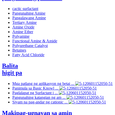
cactic surfactant
Pangunahing Amine
Pangalawang Amine
Tertiary Amine
Amine Oxide
Amine Ether
Polyamine
Functional Amine & Amide
Polyurethane Catalyst
Betaines
Fatty Acid Chloride
Balita
higit pa
Mga patlang ng aplikasyon ng betai ...
Panimula sa Basic Knowl ...
Paglalapat ng Surfactant i ...
Pangunahing katangian ng am ...
Siyam na pag-andar ng cationic ...
Makipag-ugnayan sa amin