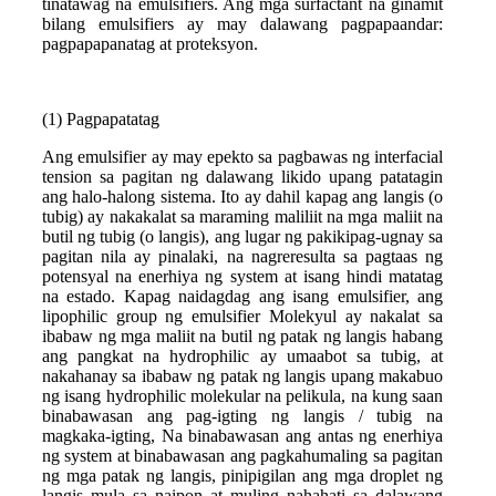
tinatawag na emulsifiers. Ang mga surfactant na ginamit
bilang emulsifiers ay may dalawang pagpapaandar:
pagpapapanatag at proteksyon.
(1) Pagpapatatag
Ang emulsifier ay may epekto sa pagbawas ng interfacial
tension sa pagitan ng dalawang likido upang patatagin
ang halo-halong sistema. Ito ay dahil kapag ang langis (o
tubig) ay nakakalat sa maraming maliliit na mga maliit na
butil ng tubig (o langis), ang lugar ng pakikipag-ugnay sa
pagitan nila ay pinalaki, na nagreresulta sa pagtaas ng
potensyal na enerhiya ng system at isang hindi matatag
na estado. Kapag naidagdag ang isang emulsifier, ang
lipophilic group ng emulsifier Molekyul ay nakalat sa
ibabaw ng mga maliit na butil ng patak ng langis habang
ang pangkat na hydrophilic ay umaabot sa tubig, at
nakahanay sa ibabaw ng patak ng langis upang makabuo
ng isang hydrophilic molekular na pelikula, na kung saan
binabawasan ang pag-igting ng langis / tubig na
magkaka-igting, Na binabawasan ang antas ng enerhiya
ng system at binabawasan ang pagkahumaling sa pagitan
ng mga patak ng langis, pinipigilan ang mga droplet ng
langis mula sa naipon at muling nahahati sa dalawang