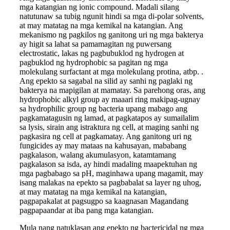
mga katangian ng ionic compound. Madali silang
natutunaw sa tubig ngunit hindi sa mga di-polar solvents,
at may matatag na mga kemikal na katangian. Ang
mekanismo ng pagkilos ng ganitong uri ng mga bakterya
ay higit sa lahat sa pamamagitan ng puwersang
electrostatic, lakas ng pagbubuklod ng hydrogen at
pagbuklod ng hydrophobic sa pagitan ng mga
molekulang surfactant at mga molekulang protina, atbp. .
Ang epekto sa sagabal na silid ay sanhi ng paglaki ng
bakterya na mapigilan at mamatay. Sa parehong oras, ang
hydrophobic alkyl group ay maaari ring makipag-ugnay
sa hydrophilic group ng bacteria upang mabago ang
pagkamatagusin ng lamad, at pagkatapos ay sumailalim
sa lysis, sirain ang istraktura ng cell, at maging sanhi ng
pagkasira ng cell at pagkamatay. Ang ganitong uri ng
fungicides ay may mataas na kahusayan, mababang
pagkalason, walang akumulasyon, katamtamang
pagkalason sa isda, ay hindi madaling maapektuhan ng
mga pagbabago sa pH, maginhawa upang magamit, may
isang malakas na epekto sa pagbabalat sa layer ng uhog,
at may matatag na mga kemikal na katangian,
pagpapakalat at pagsugpo sa kaagnasan Magandang
pagpapaandar at iba pang mga katangian.
Mula nang natuklasan ang epekto ng bactericidal ng mga