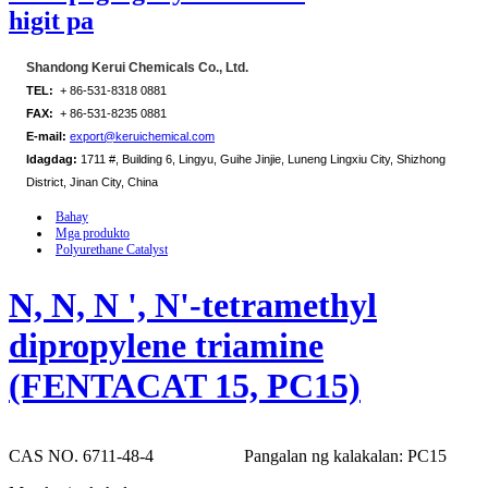
higit pa
Shandong Kerui Chemicals Co., Ltd.
TEL:
+ 86-531-8318 0881
FAX:
+ 86-531-8235 0881
E-mail:
export@keruichemical.com
Idagdag:
1711 #, Building 6, Lingyu, Guihe Jinjie, Luneng Lingxiu City, Shizhong
District, Jinan City, China
Bahay
Mga produkto
Polyurethane Catalyst
N, N, N ', N'-tetramethyl
dipropylene triamine
(FENTACAT 15, PC15)
CAS NO. 6711-48-4
Pangalan ng kalakalan: PC15