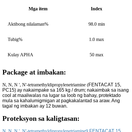
Mga item
Index
Aktibong nilalaman%
98.0 min
Tubig%
1.0 max
Kulay APHA
50 max
Package at imbakan:
N, N, N ', N'-tetramethyldipropylenetriamine (
FENTACAT 15,
PC15)
ay nakaimpake sa 165 kg / drum; nakaimbak sa isang
cool at maaliwalas na lugar sa loob ng bahay, protektado
mula sa kahalumigmigan at pagkakalantad sa araw. Ang
tagal ng imbakan ay 12 buwan.
Proteksyon sa kaligtasan:
N, N, N ', N'-tetramethyldipropylenetriamine9
FENTACAT 15,