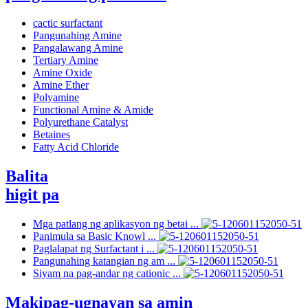
cactic surfactant
Pangunahing Amine
Pangalawang Amine
Tertiary Amine
Amine Oxide
Amine Ether
Polyamine
Functional Amine & Amide
Polyurethane Catalyst
Betaines
Fatty Acid Chloride
Balita
higit pa
Mga patlang ng aplikasyon ng betai ...
Panimula sa Basic Knowl ...
Paglalapat ng Surfactant i ...
Pangunahing katangian ng am ...
Siyam na pag-andar ng cationic ...
Makipag-ugnayan sa amin