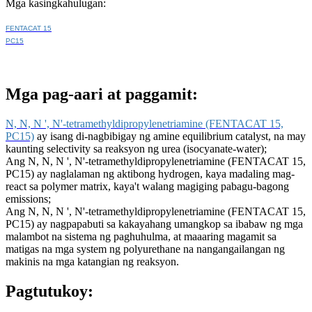
Mga kasingkahulugan:
FENTACAT 15
PC15
Mga pag-aari at paggamit:
N, N, N ', N'-tetramethyldipropylenetriamine (FENTACAT 15,
PC15)
ay isang di-nagbibigay ng amine equilibrium catalyst, na may
kaunting selectivity sa reaksyon ng urea (isocyanate-water);
Ang N, N, N ', N'-tetramethyldipropylenetriamine (FENTACAT 15,
PC15) ay naglalaman ng aktibong hydrogen, kaya madaling mag-
react sa polymer matrix, kaya't walang magiging pabagu-bagong
emissions;
Ang N, N, N ', N'-tetramethyldipropylenetriamine (FENTACAT 15,
PC15) ay nagpapabuti sa kakayahang umangkop sa ibabaw ng mga
malambot na sistema ng paghuhulma, at maaaring magamit sa
matigas na mga system ng polyurethane na nangangailangan ng
makinis na mga katangian ng reaksyon.
Pagtutukoy: