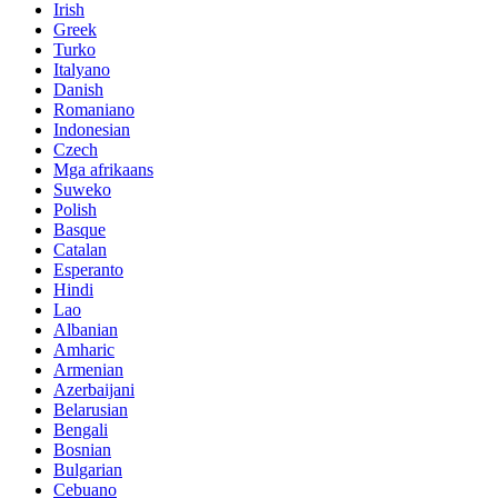
Irish
Greek
Turko
Italyano
Danish
Romaniano
Indonesian
Czech
Mga afrikaans
Suweko
Polish
Basque
Catalan
Esperanto
Hindi
Lao
Albanian
Amharic
Armenian
Azerbaijani
Belarusian
Bengali
Bosnian
Bulgarian
Cebuano