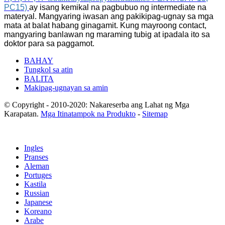
PC15)
ay isang kemikal na pagbubuo ng intermediate na
materyal. Mangyaring iwasan ang pakikipag-ugnay sa mga
mata at balat habang ginagamit. Kung mayroong contact,
mangyaring banlawan ng maraming tubig at ipadala ito sa
doktor para sa paggamot.
BAHAY
Tungkol sa atin
BALITA
Makipag-ugnayan sa amin
© Copyright - 2010-2020: Nakareserba ang Lahat ng Mga
Karapatan.
Mga Itinatampok na Produkto
-
Sitemap
Ingles
Pranses
Aleman
Portuges
Kastila
Russian
Japanese
Koreano
Arabe