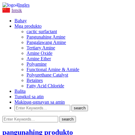
Ingles
Intsik
Bahay
Mga produkto
cactic surfactant
Pangunahing Amine
Pangalawang Amine
Tertiary Amine
Amine Oxide
Amine Ether
Polyamine
Functional Amine & Amide
Polyurethane Catalyst
Betaines
Fatty Acid Chloride
Balita
Tungkol sa atin
Makipag-ugnayan sa amin
pangunahing produkto