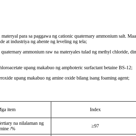
teryal para sa paggawa ng cationic quaternary ammonium salt. Maaar
 at industriya ng ahente ng leveling ng tela;
ernary ammonium raw na materyales tulad ng methyl chloride, dimethy
hloroacetate upang makabuo ng amphoteric surfactant betaine BS-12;
xide upang makabuo ng amine oxide bilang isang foaming agent;
ga item
Index
ertiary na nilalaman ng
≥97
mine /%