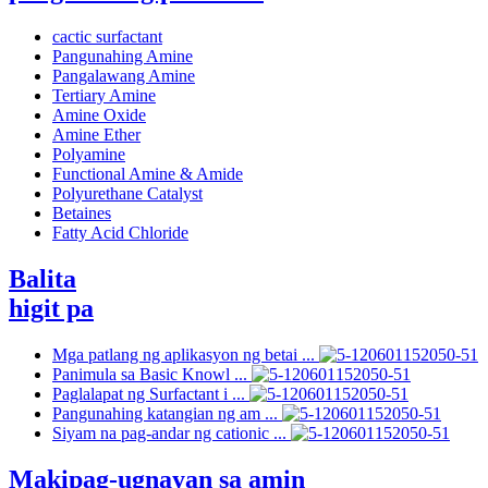
cactic surfactant
Pangunahing Amine
Pangalawang Amine
Tertiary Amine
Amine Oxide
Amine Ether
Polyamine
Functional Amine & Amide
Polyurethane Catalyst
Betaines
Fatty Acid Chloride
Balita
higit pa
Mga patlang ng aplikasyon ng betai ...
Panimula sa Basic Knowl ...
Paglalapat ng Surfactant i ...
Pangunahing katangian ng am ...
Siyam na pag-andar ng cationic ...
Makipag-ugnayan sa amin