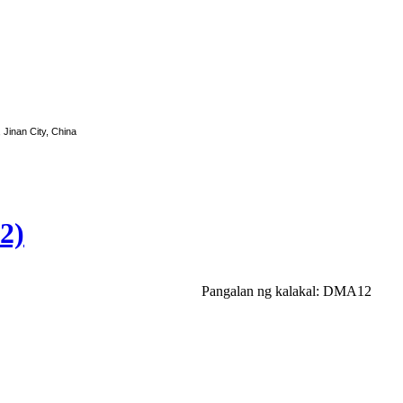
, Jinan City, China
2)
Pangalan ng kalakal: DMA12