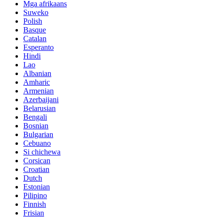
Mga afrikaans
Suweko
Polish
Basque
Catalan
Esperanto
Hindi
Lao
Albanian
Amharic
Armenian
Azerbaijani
Belarusian
Bengali
Bosnian
Bulgarian
Cebuano
Si chichewa
Corsican
Croatian
Dutch
Estonian
Pilipino
Finnish
Frisian