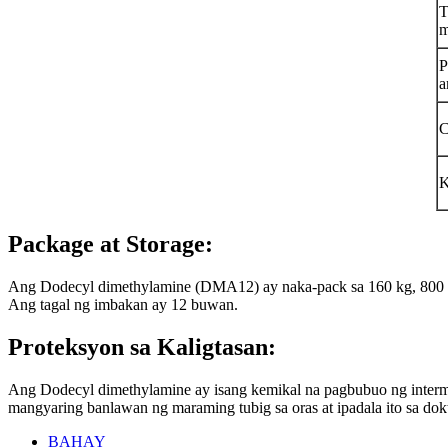
T
m
P
a
C
K
Package at Storage:
Ang Dodecyl dimethylamine (DMA12) ay naka-pack sa 160 kg, 800 kg /
Ang tagal ng imbakan ay 12 buwan.
Proteksyon sa Kaligtasan:
Ang Dodecyl dimethylamine ay isang kemikal na pagbubuo ng interm
mangyaring banlawan ng maraming tubig sa oras at ipadala ito sa dok
BAHAY