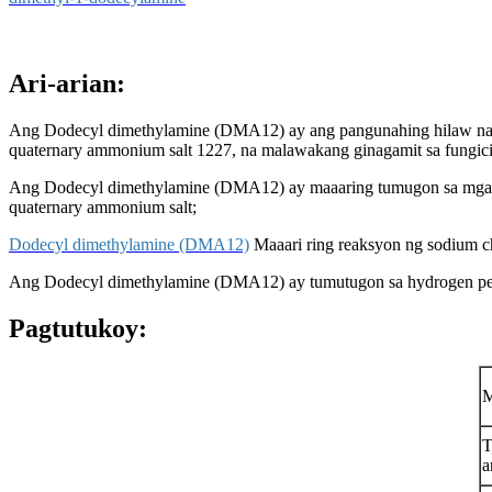
Ari-arian:
Ang Dodecyl dimethylamine (DMA12) ay ang pangunahing hilaw na ma
quaternary ammonium salt 1227, na malawakang ginagamit sa fungicide
Ang Dodecyl dimethylamine (DMA12) ay maaaring tumugon sa mga quat
quaternary ammonium salt;
Dodecyl dimethylamine (DMA12)
Maaari ring reaksyon ng sodium c
Ang Dodecyl dimethylamine (DMA12) ay tumutugon sa hydrogen pero
Pagtutukoy:
M
T
a