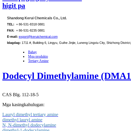
higit pa
Shandong Kerui Chemicals Co., Ltd.
TEL:
+ 86-531-8318 0881
FAX:
+ 86-531-8235 0881
E-mail:
export@keruichemical.com
Idagdag:
1711 #, Building 6, Lingyu, Guihe Jinjie, Luneng Lingxiu City, Shizhong District
Bahay
Mga produkto
Tertiary Amine
Dodecyl Dimethylamine (DMA1
CAS Blg. 112-18-5
Mga kasingkahulugan:
Lauryl dimethyl tertiary amine
dimethyl lauryl amine
N, N-dimethyl dodecylamine
dimethyl-1-dodecylamine