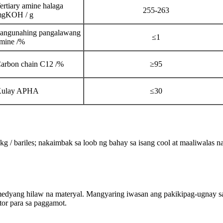
ertiary amine halaga
255-263
gKOH / g
angunahing pangalawang
≤1
mine /%
arbon chain C12 /%
≥95
ulay APHA
≤30
 bariles; nakaimbak sa loob ng bahay sa isang cool at maaliwalas na
edyang hilaw na materyal. Mangyaring iwasan ang pakikipag-ugnay sa
tor para sa paggamot.