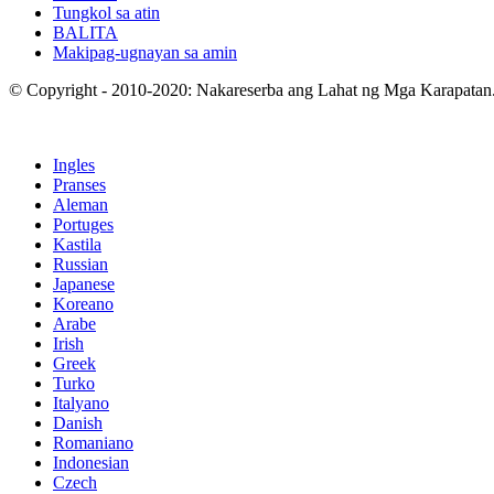
Tungkol sa atin
BALITA
Makipag-ugnayan sa amin
© Copyright - 2010-2020: Nakareserba ang Lahat ng Mga Karapatan
Ingles
Pranses
Aleman
Portuges
Kastila
Russian
Japanese
Koreano
Arabe
Irish
Greek
Turko
Italyano
Danish
Romaniano
Indonesian
Czech