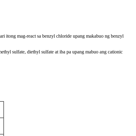
i itong mag-react sa benzyl chloride upang makabuo ng benzyl
l sulfate, diethyl sulfate at iba pa upang mabuo ang cationic