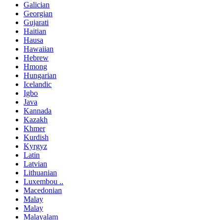
Galician
Georgian
Gujarati
Haitian
Hausa
Hawaiian
Hebrew
Hmong
Hungarian
Icelandic
Igbo
Java
Kannada
Kazakh
Khmer
Kurdish
Kyrgyz
Latin
Latvian
Lithuanian
Luxembou ..
Macedonian
Malay
Malay
Malayalam