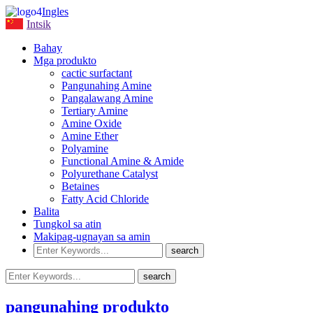
Ingles
Intsik
Bahay
Mga produkto
cactic surfactant
Pangunahing Amine
Pangalawang Amine
Tertiary Amine
Amine Oxide
Amine Ether
Polyamine
Functional Amine & Amide
Polyurethane Catalyst
Betaines
Fatty Acid Chloride
Balita
Tungkol sa atin
Makipag-ugnayan sa amin
pangunahing produkto