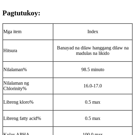
Pagtutukoy:
Mga item
Index
Banayad na dilaw hanggang dilaw na
Hitsura
madulas na likido
Nilalaman%
98.5 minuto
Nilalaman ng
16.0-17.0
Chlorinity%
Libreng kloro%
0.5 max
Libreng fatty acid%
0.5 max
Kulay APHA
100.0 max