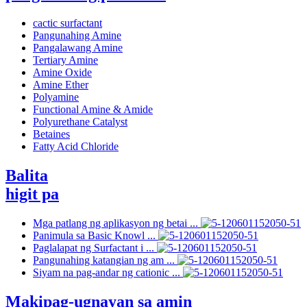
cactic surfactant
Pangunahing Amine
Pangalawang Amine
Tertiary Amine
Amine Oxide
Amine Ether
Polyamine
Functional Amine & Amide
Polyurethane Catalyst
Betaines
Fatty Acid Chloride
Balita
higit pa
Mga patlang ng aplikasyon ng betai ...
Panimula sa Basic Knowl ...
Paglalapat ng Surfactant i ...
Pangunahing katangian ng am ...
Siyam na pag-andar ng cationic ...
Makipag-ugnayan sa amin