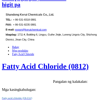
higit pa
Shandong Kerui Chemicals Co., Ltd.
TEL:
+ 86-531-8318 0881
FAX:
+ 86-531-8235 0881
E-mail:
export@keruichemical.com
Idagdag:
1711 #, Building 6, Lingyu, Guihe Jinjie, Luneng Lingxiu City, Shizhong
District, Jinan City, China
Bahay
Mga produkto
Fatty Acid Chloride
Fatty Acid Chloride (0812)
Pangalan ng kalakalan:
Mga kasingkahulugan:
Fatty acid chloride (C8-C12)