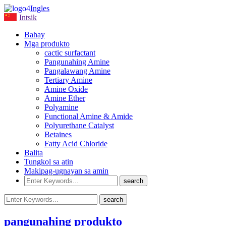
Ingles
Intsik
Bahay
Mga produkto
cactic surfactant
Pangunahing Amine
Pangalawang Amine
Tertiary Amine
Amine Oxide
Amine Ether
Polyamine
Functional Amine & Amide
Polyurethane Catalyst
Betaines
Fatty Acid Chloride
Balita
Tungkol sa atin
Makipag-ugnayan sa amin
pangunahing produkto