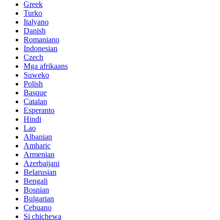
Greek
Turko
Italyano
Danish
Romaniano
Indonesian
Czech
Mga afrikaans
Suweko
Polish
Basque
Catalan
Esperanto
Hindi
Lao
Albanian
Amharic
Armenian
Azerbaijani
Belarusian
Bengali
Bosnian
Bulgarian
Cebuano
Si chichewa