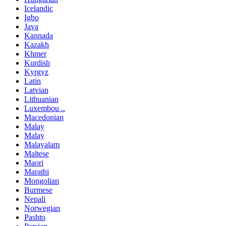
Icelandic
Igbo
Java
Kannada
Kazakh
Khmer
Kurdish
Kyrgyz
Latin
Latvian
Lithuanian
Luxembou ..
Macedonian
Malay
Malay
Malayalam
Maltese
Maori
Marathi
Mongolian
Burmese
Nepali
Norwegian
Pashto