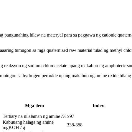
ang pangunahing hilaw na materyal para sa paggawa ng cationic quater
aaring tumugon sa mga quaternized raw material tulad ng methyl chlorid
ng reaksyon ng sodium chloroacetate upang makabuo ng amphoteric surf
tumutugon sa hydrogen peroxide upang makabuo ng amine oxide bilang 
Mga item
Index
Tertiary na nilalaman ng amine /%
≥97
Kabuuang halaga ng amine
338-358
mgKOH / g