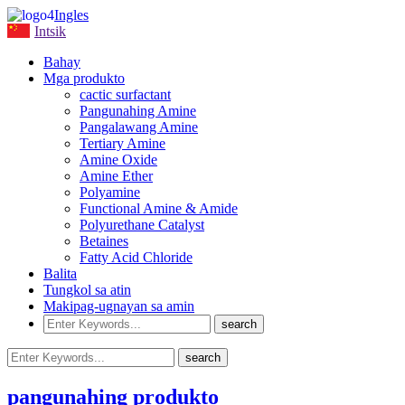
Ingles
Intsik
Bahay
Mga produkto
cactic surfactant
Pangunahing Amine
Pangalawang Amine
Tertiary Amine
Amine Oxide
Amine Ether
Polyamine
Functional Amine & Amide
Polyurethane Catalyst
Betaines
Fatty Acid Chloride
Balita
Tungkol sa atin
Makipag-ugnayan sa amin
pangunahing produkto