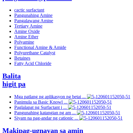
cactic surfactant
Pangunahing Amine
Pangalawang Amine
Tertiary Amine
Amine Oxide
Amine Ether
Polyamine
Functional Amine & Amide
Polyurethane Catalyst
Betaines
Fatty Acid Chloride
Balita
higit pa
Mga patlang ng aplikasyon ng betai ...
Panimula sa Basic Knowl ...
Paglalapat ng Surfactant i ...
Pangunahing katangian ng am ...
Siyam na pag-andar ng cationic ...
Makipag-ugnayan sa amin