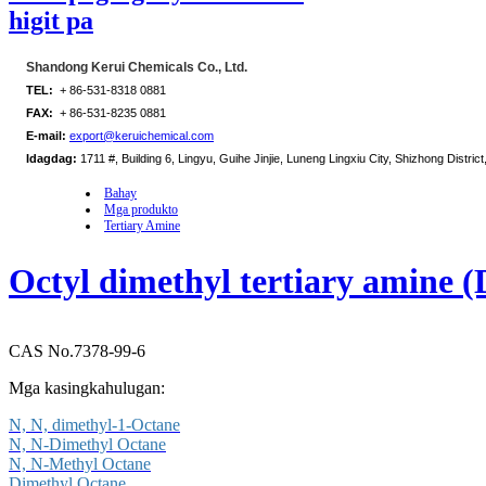
higit pa
Shandong Kerui Chemicals Co., Ltd.
TEL:
+ 86-531-8318 0881
FAX:
+ 86-531-8235 0881
E-mail:
export@keruichemical.com
Idagdag:
1711 #, Building 6, Lingyu, Guihe Jinjie, Luneng Lingxiu City, Shizhong District
Bahay
Mga produkto
Tertiary Amine
Octyl dimethyl tertiary amine
CAS No.7378-99-6
Mga kasingkahulugan:
N, N, dimethyl-1-Octane
N, N-Dimethyl Octane
N, N-Methyl Octane
Dimethyl Octane