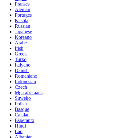
Pranses
Aleman
Portuges
Kastila
Russian
Japanese
Koreano
Arabe
Irish
Greek
Turko
Italyano
Danish
Romaniano
Indonesian
Czech
Mga afrikaans
Suweko
Polish
Basque
Catalan
Esperanto
Hindi
Lao
Albanian