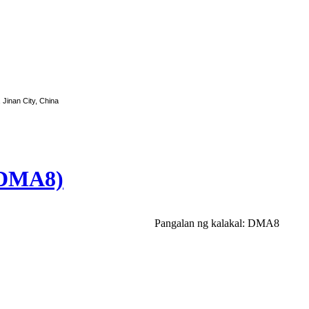
, Jinan City, China
 (DMA8)
Pangalan ng kalakal: DMA8