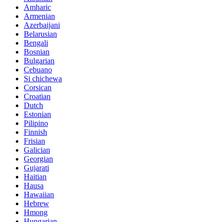
Amharic
Armenian
Azerbaijani
Belarusian
Bengali
Bosnian
Bulgarian
Cebuano
Si chichewa
Corsican
Croatian
Dutch
Estonian
Pilipino
Finnish
Frisian
Galician
Georgian
Gujarati
Haitian
Hausa
Hawaiian
Hebrew
Hmong
Hungarian