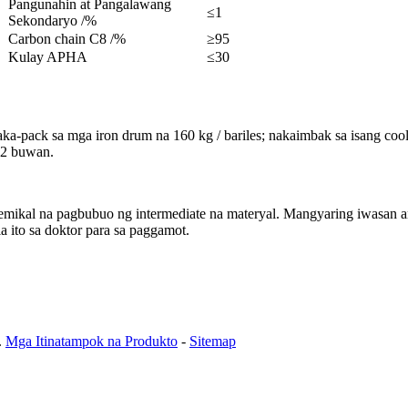
Pangunahin at Pangalawang
≤1
Sekondaryo /%
Carbon chain C8 /%
≥95
Kulay APHA
≤30
ka-pack sa mga iron drum na 160 kg / bariles; nakaimbak sa isang cool
12 buwan.
emikal na pagbubuo ng intermediate na materyal. Mangyaring iwasan 
 ito sa doktor para sa paggamot.
.
Mga Itinatampok na Produkto
-
Sitemap