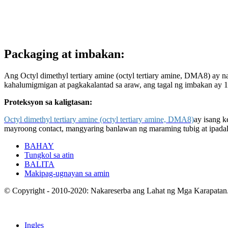
Packaging at imbakan:
Ang Octyl dimethyl tertiary amine (octyl tertiary amine, DMA8) ay na
kahalumigmigan at pagkakalantad sa araw, ang tagal ng imbakan ay 
Proteksyon sa kaligtasan:
Octyl dimethyl tertiary amine (octyl tertiary amine, DMA8)
ay isang k
mayroong contact, mangyaring banlawan ng maraming tubig at ipadala
BAHAY
Tungkol sa atin
BALITA
Makipag-ugnayan sa amin
© Copyright - 2010-2020: Nakareserba ang Lahat ng Mga Karapatan
Ingles