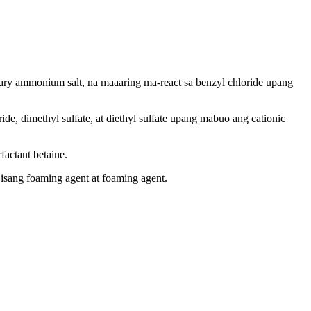
nary ammonium salt, na maaaring ma-react sa benzyl chloride upang
e, dimethyl sulfate, at diethyl sulfate upang mabuo ang cationic
actant betaine.
isang foaming agent at foaming agent.